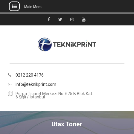
Main Menu
Skip
to
Facebook
Twitter
Instagram
Youtube
content
0212 220 4176
info@teknikprint.com
Perpa Ticaret Merkezi No: 675 B Blok Kat:
6 Şişli / İstanbul
Utax Toner