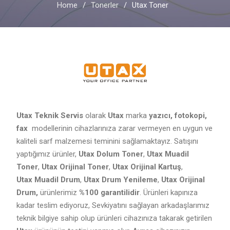
Home
Tonerler
Utax Toner
Utax Teknik Servis
olarak
Utax
marka
yazıcı, fotokopi,
fax
modellerinin cihazlarınıza zarar vermeyen en uygun ve
kaliteli sarf malzemesi teminini sağlamaktayız. Satışını
yaptığımız ürünler,
Utax
Dolum Toner
,
Utax
Muadil
Toner
,
Utax
Orijinal Toner
,
Utax
Orijinal Kartuş
,
Utax
Muadil Drum
,
Utax
Drum Yenileme
,
Utax
Orijinal
Drum,
ürünlerimiz
%100 garantilidir
. Ürünleri kapınıza
kadar teslim ediyoruz, Sevkiyatını sağlayan arkadaşlarımız
teknik bilgiye sahip olup ürünleri cihazınıza takarak getirilen