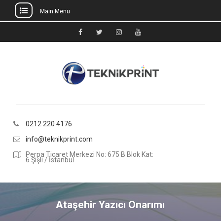
Main Menu
Skip
to
Facebook
Twitter
Instagram
Youtube
content
0212 220 4176
info@teknikprint.com
Perpa Ticaret Merkezi No: 675 B Blok Kat:
6 Şişli / İstanbul
Ataşehir Yazıcı Onarımı