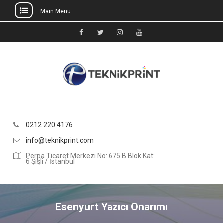
Main Menu
Skip
to
Facebook
Twitter
Instagram
Youtube
content
0212 220 4176
info@teknikprint.com
Perpa Ticaret Merkezi No: 675 B Blok Kat:
6 Şişli / İstanbul
Esenyurt Yazıcı Onarımı